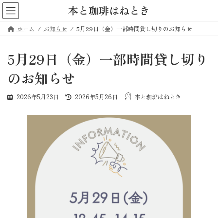
コ
ナ
本と珈琲はねとき
ン
ビ
テ
ゲ
ホーム
お知らせ
5月29日（金）一部時間貸し切りのお知らせ
ン
ー
ツ
シ
へ
ョ
5月29日（金）一部時間貸し切り
ス
ン
キ
に
のお知らせ
ッ
移
プ
動
最
2026年5月23日
2026年5月26日
本と珈琲はねとき
終
更
新
日
時
: