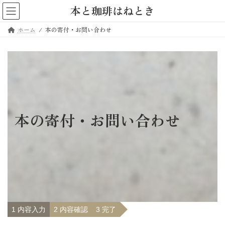
コ
ナ
本と珈琲はねとき
ン
ビ
テ
ゲ
ホーム
本の寄付・お問い合わせ
ン
ー
ツ
シ
へ
ョ
ス
ン
キ
に
ッ
移
プ
動
本の寄付・お問い合わせ