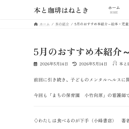
コ
ナ
ホーム
本と珈琲はねとき
ン
ビ
HOME
テ
ゲ
ン
ー
ホーム
本の紹介
5月のおすすめ本紹介～絵本・児童
ツ
シ
へ
ョ
ス
ン
5月のおすすめ本紹介
キ
に
ッ
移
最
2026年5月14日
2026年5月14日
本と
プ
動
終
更
前回に引き続き、子どものメンタルヘルスに
新
日
時
今回も「まちの保育園 小竹向原」の看護師
:
♢わたしは食べるのが下手（小峰書店） 著