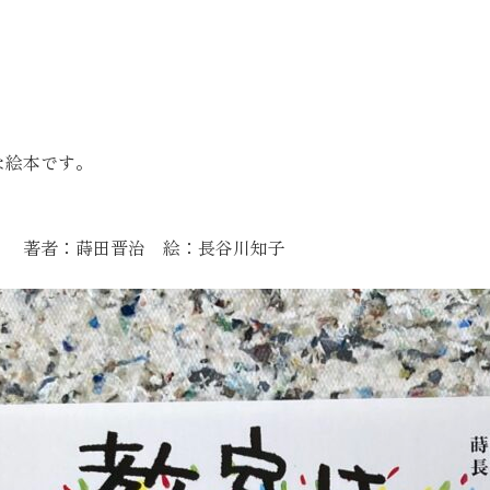
な絵本です。
） 著者：蒔田晋治 絵：長谷川知子