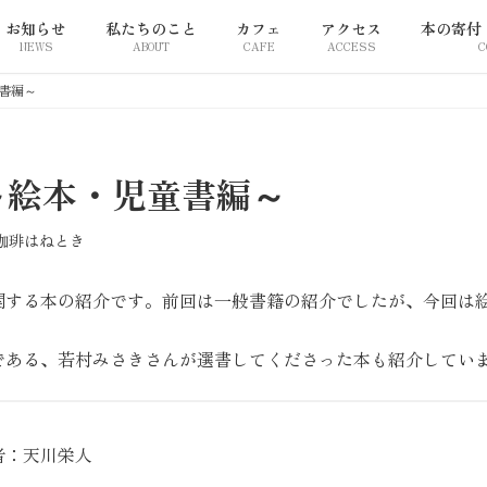
お知らせ
私たちのこと
カフェ
アクセス
本の寄付
NEWS
ABOUT
CAFE
ACCESS
C
書編～
～絵本・児童書編～
珈琲はねとき
関する本の紹介です。前回は一般書籍の紹介でしたが、今回は
である、若村みさきさんが選書してくださった本も紹介してい
者：天川栄人